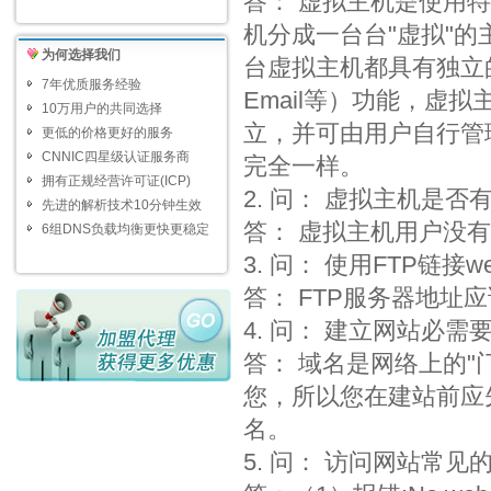
答： 虚拟主机是使用
机分成一台台"虚拟"的
为何选择我们
台虚拟主机都具有独立的域
7年优质服务经验
Email等）功能，虚
10万用户的共同选择
立，并可由用户自行管
更低的价格更好的服务
CNNIC四星级认证服务商
完全一样。
拥有正规经营许可证(ICP)
2. 问： 虚拟主机是否
先进的解析技术10分钟生效
答： 虚拟主机用户没有
6组DNS负载均衡更快更稳定
3. 问： 使用FTP链
答： FTP服务器地址应
4. 问： 建立网站必需
答： 域名是网络上的"门
您，所以您在建站前应
名。
5. 问： 访问网站常见