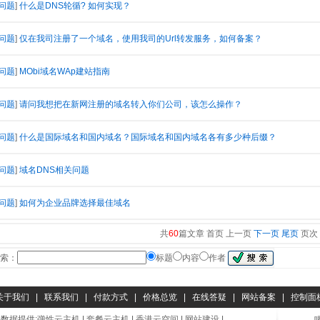
问题
]
什么是DNS轮循? 如何实现？
问题
]
仅在我司注册了一个域名，使用我司的Url转发服务，如何备案？
问题
]
MObi域名WAp建站指南
问题
]
请问我想把在新网注册的域名转入你们公司，该怎么操作？
问题
]
什么是国际域名和国内域名？国际域名和国内域名各有多少种后缀？
问题
]
域名DNS相关问题
问题
]
如何为企业品牌选择最佳域名
共
60
篇文章 首页 上一页
下一页
尾页
页次
索：
标题
内容
作者
关于我们
|
联系我们
|
付款方式
|
价格总览
|
在线答疑
|
网站备案
|
控制面
数据提供:
弹性云主机
|
套餐云主机
|
香港云空间
|
网站建设
|