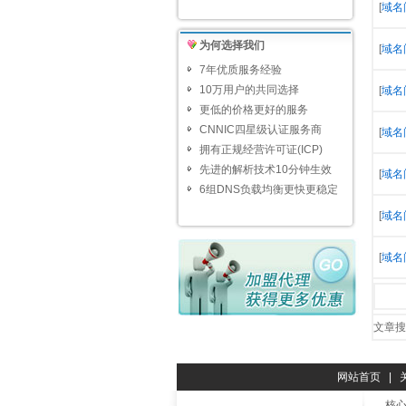
[
域名
为何选择我们
[
域名
7年优质服务经验
10万用户的共同选择
[
域名
更低的价格更好的服务
CNNIC四星级认证服务商
[
域名
拥有正规经营许可证(ICP)
先进的解析技术10分钟生效
[
域名
6组DNS负载均衡更快更稳定
[
域名
[
域名
文章搜
网站首页
|
核心