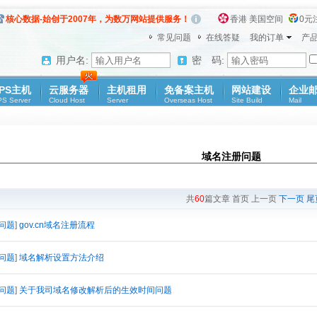
核心数据-始创于2007年，为数万网站提供服务！
香港 美国空间
0元注
常见问题
在线答疑
我的订单
产品
用户名:
密 码:
PS主机
云服务器
主机租用
免备案主机
网站建设
企业
S Server
Cloud Host
Server
Overseas Host
Site Build
Mail
域名注册问题
共
60
篇文章 首页 上一页
下一页
尾
问题
]
gov.cn域名注册流程
问题
]
域名解析设置方法介绍
问题
]
关于我司域名修改解析后的生效时间问题