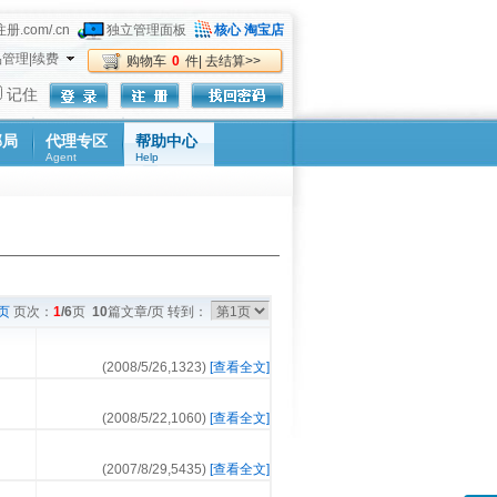
册.com/.cn
独立管理面板
核心 淘宝店
管理|续费
购物车
0
件| 去结算>>
记住
邮局
代理专区
帮助中心
Agent
Help
页
页次：
1
/6
页
10
篇文章/页 转到：
(2008/5/26,
1323
)
[查看全文]
(2008/5/22,
1060
)
[查看全文]
(2007/8/29,
5435
)
[查看全文]