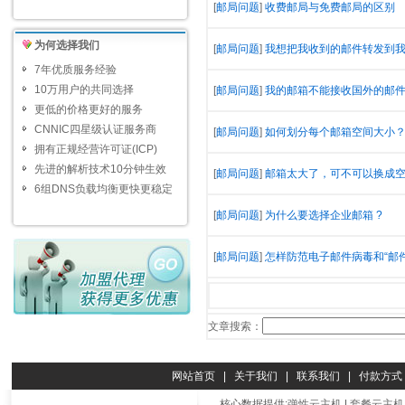
[
邮局问题
]
收费邮局与免费邮局的区别
为何选择我们
[
邮局问题
]
我想把我收到的邮件转发到我的
7年优质服务经验
10万用户的共同选择
[
邮局问题
]
我的邮箱不能接收国外的邮
更低的价格更好的服务
CNNIC四星级认证服务商
[
邮局问题
]
如何划分每个邮箱空间大小
拥有正规经营许可证(ICP)
先进的解析技术10分钟生效
[
邮局问题
]
邮箱太大了，可不可以换成
6组DNS负载均衡更快更稳定
[
邮局问题
]
为什么要选择企业邮箱 ?
[
邮局问题
]
怎样防范电子邮件病毒和“邮
文章搜索：
网站首页
|
关于我们
|
联系我们
|
付款方式
核心数据提供:
弹性云主机
|
套餐云主机